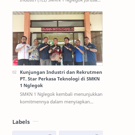
Teknik Elektronika Industri (TEI) SMKN
1 Nglegok merupakan salah satu
progr…
Kunjungan Industri dan Rekrutmen
PT. Star Perkasa Teknologi di SMKN
1 Nglegok
SMKN 1 Nglegok kembali menunjukkan
komitmennya dalam menyiapkan
lulusan yang siap kerja dan relevan
dengan kebutuhan dunia industri
Labels
melalui kegiatan …