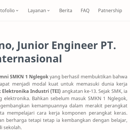
tofolio
Layanan
Berita
FAQ
Patnership
o, Junior Engineer PT.
nternasional
umni SMKN 1 Nglegok
yang berhasil membuktikan bahwa
apat menjadi modal kuat untuk memasuki dunia kerja
 Elektronika Industri (TEI)
angkatan ke-13. Sejak SMK, ia
ang elektronika. Bahkan sebelum masuk SMKN 1 Nglegok,
engembangkan kemampuannya dalam merakit perangkat
rta mempelajari cara kerja komponen perangkat keras.
n berharga tetapi tetap ia kembangkan dengan belajar,
i sekolah.