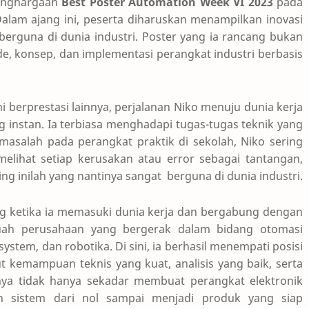
enghargaan
Best Poster Automation Week VI 2023
pada
Dalam ajang ini, peserta diharuskan menampilkan inovasi
berguna di dunia industri. Poster yang ia rancang bukan
e, konsep, dan implementasi perangkat industri berbasis
 berprestasi lainnya, perjalanan Niko menuju dunia kerja
g instan. Ia terbiasa menghadapi tugas-tugas teknik yang
 masalah pada perangkat praktik di sekolah, Niko sering
elihat setiap kerusakan atau error sebagai tantangan,
 inilah yang nantinya sangat berguna di dunia industri.
g ketika ia memasuki dunia kerja dan bergabung dengan
uah perusahaan yang bergerak dalam bidang otomasi
system, dan robotika. Di sini, ia berhasil menempati posisi
ut kemampuan teknis yang kuat, analisis yang baik, serta
nya tidak hanya sekadar membuat perangkat elektronik
n sistem dari nol sampai menjadi produk yang siap