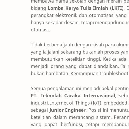
membawa nama sekolah dengan meraih p
bidang
Lomba Karya Tulis Ilmiah (LKTI)
. 
perangkat elektronik dan otomatisasi yang 
hanya sekadar desain, tetapi mengandung id
otomasi.
Tidak berbeda jauh dengan kisah para alumni
yang ia jalani sekarang bukanlah proses yan
membutuhkan ketelitian tinggi. Ketika ada
menjadi orang yang dapat diandalkan. Ia m
bukan hambatan. Kemampuan troubleshooting
Semua pengalaman ini menjadi bekal pentin
PT. Teknolab Caraka Internasional
, seb
industri, Internet of Things (IoT), embedded 
sebagai
Junior Engineer
. Posisi ini menunt
ketelitian dalam merancang sistem. Peran
yang dapat berfungsi, tetapi membangu