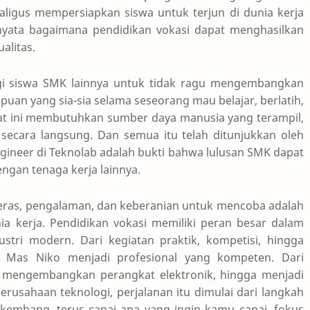
kaligus mempersiapkan siswa untuk terjun di dunia kerja
 nyata bagaimana pendidikan vokasi dapat menghasilkan
alitas.
agi siswa SMK lainnya untuk tidak ragu mengembangkan
puan yang sia-sia selama seseorang mau belajar, berlatih,
at ini membutuhkan sumber daya manusia yang terampil,
ecara langsung. Dan semua itu telah ditunjukkan oleh
ineer di Teknolab adalah bukti bahwa lulusan SMK dapat
ngan tenaga kerja lainnya.
eras, pengalaman, dan keberanian untuk mencoba adalah
a kerja. Pendidikan vokasi memiliki peran besar dalam
stri modern. Dari kegiatan praktik, kompetisi, hingga
Mas Niko menjadi profesional yang kompeten. Dari
 mengembangkan perangkat elektronik, hingga menjadi
erusahaan teknologi, perjalanan itu dimulai dari langkah
kembang, terus capai apa yang ingin kamu capai, fokus