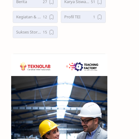
Berita
Karya Siswa TEI
Kegiatan & kompetisi
Profil TEI
Sukses Story Alumni