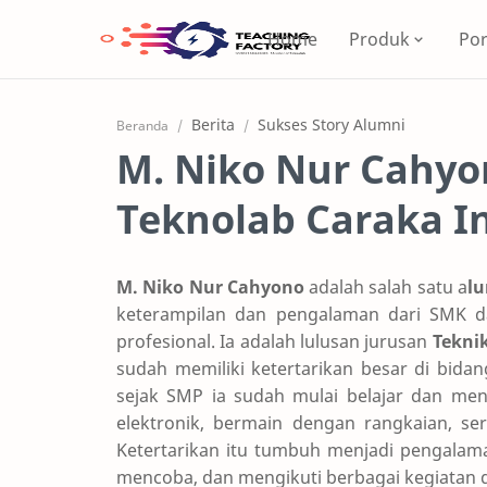
Home
Produk
Por
Berita
Sukses Story Alumni
Beranda
M. Niko Nur Cahyon
Teknolab Caraka I
M. Niko Nur Cahyono
adalah salah satu a
l
keterampilan dan pengalaman dari SMK d
profesional. Ia adalah lulusan jurusan
Teknik
sudah memiliki ketertarikan besar di bid
sejak SMP ia sudah mulai belajar dan m
elektronik, bermain dengan rangkaian, se
Ketertarikan itu tumbuh menjadi pengalama
mencoba, dan mengikuti berbagai kegiatan d